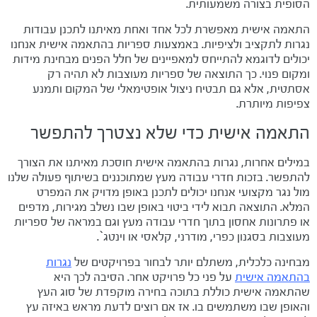
הסופית בצורה משמעותית.
התאמה אישית מאפשרת לכל אחד ואחת מאיתנו לתכנן עבודות
נגרות לתקציב ולציפיות. באמצעות ספריות בהתאמה אישית אנחנו
יכולים לדוגמא להתייחס למאפיינים של חלל הפנים מבחינת מידות
ומקום פנוי. כך התוצאה של ספריות מעוצבות לא תהיה רק
אסתטית, אלא גם תבטיח ניצול אופטימאלי של המקום ותמנע
צפיפות מיותרת.
התאמה אישית כדי שלא נצטרך להתפשר
במילים אחרות, נגרות בהתאמה אישית חוסכת מאיתנו את הצורך
להתפשר. בזכות חדרי עבודה מעץ שמתוכננים בשיתוף פעולה שלנו
מול נגר מקצועי אנחנו יכולים לתכנן באופן מדויק את המפרט
המלא. התוצאה תבוא לידי ביטוי באופן שבו נשלב מגירות, מדפים
או פתרונות אחסון בתוך חדרי עבודה מעץ וגם במראה של ספריות
מעוצבות בסגנון כפרי, מודרני, קלאסי או וינטג`.
מבחינה כלכלית, משתלם יותר לבחור בפרויקטים של
נגרות
בהתאמה אישית
על פני כל פרויקט אחר. הסיבה לכך היא
שהתאמה אישית כוללת בתוכה בחירה מוקפדת של סוג העץ
והאופן שבו משתמשים בו. אז אם רוצים לדעת מראש באיזה עץ