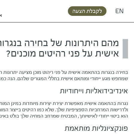
מהם היתרונות של בחירה בנגרות בהתאמה אי
דף הבית
/
מאמרים
/
לקבלת הצעה
EN
או
מהם היתרונות של בחירה בנגר
אישית על פני רהיטים מוכנים?
בחירה בנגרות בהתאמה אישית על פני ריהוט מוכן מציעה יתרונות ר
שמחפש מגע ייחודי ומותאם אישית בחללי המגורים שלהם. הנה כמה 
אינדיבידואליות וייחודיות
נגרות בהתאמה אישית מאפשרת יצירת יצירות מיוחדות במינן המות
ולדרישות המרחביות הספציפיות שלך. שלא כמו רהיטים בייצור המוני
הוא ביטוי ייחודי לאישיותך, המבטיח שמרחב המחיה שלך בולט באינד
פונקציונליות מותאמת