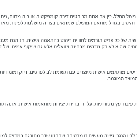
 ניצול החלל. בין אם אתם מרוהטים דירה קומפקטית או בית מרווח, נ
עד רהיטים בגודל מותאם המושלם שמתאים בצורה מושלמת לפינות מאת
ישית של כל פריט תורמים לחוויית ריהוט בהתאמה אישית, הנותנת מע
 שהוא לא רק מדהים מבחינה ויזואלית אלא גם שיקוף אמיתי של סגנו
טים מותאמים אישית מיוצרים עם תשומת לב לפרטים, דיוק ומומחיות,
המוצר המוגמר.
עיבוד עץ מסורתיות. על ידי בחירת יצירות מותאמות אישית, אתה תור
בין הנגר. גישה מעשית זו מבטיחה שהחזון שלך מתורגם במדויק למו