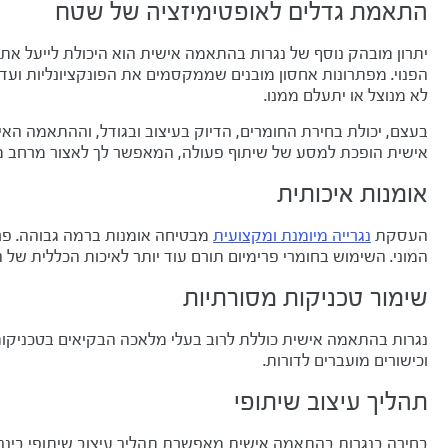
התאמת גדלים לאופטימיזציה של שטח
יתרון מובהק נוסף של נגרות בהתאמה אישית הוא היכולת לייעל את
הפנוי. מפתרונות אחסון מובנים שממקסמים את הפונקציונליות ו
לא מנוצל או יתעלם ממנו.
בעצם, יכולת בחירת החומרים, הדיוק בעיצוב ובגודל, וההתאמה הא
אישית הופכת למסע של שיתוף פעולה, המאפשר לך לאצור מרחב מחיה
אומנות איכותית
העסקת
נגרייה מיומנת ומקצועית
מבטיחה אומנות ברמה גבוהה. פרי
המוני. השימוש בחומרי פרימיום תורם עוד יותר לאיכות הכללית של 
שימור טכניקות מסורתיות
נגרות בהתאמה אישית כוללת לרוב בעלי מלאכה הבקיאים בטכניקות 
וכישורים מועברים לדורות.
תהליך עיצוב שיתופי
בחירה בנגרות בהתאמה אישית מאפשרת תהליך עיצוב שיתופי בינך ל