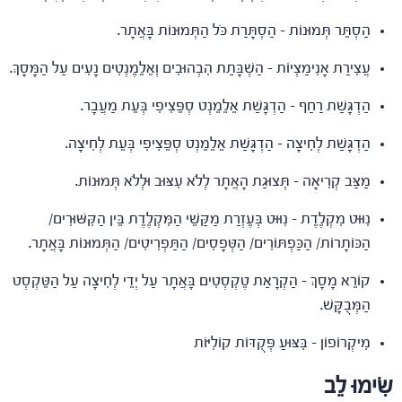
הַסְתֵּר תְּמוּנוֹת – הַסְתָּרַת כֹּל הַתְּמוּנוֹת בָּאֲתָר.
עֲצִירַת אָנִימַצְיוֹת – הַשְׁבָּתַת הִבְהוּבִים וְאֵלֵמֶנְטִים נָעִים עַל הַמָּסָךְ.
הַדְגָּשַׁת רַחַף – הַדְגָּשַׁת אֵלֵמֵנְט סְפֵּצִיפִי בְּעֵת מַעֲבָר.
הַדְגָּשַׁת לְחִיצָה – הַדְגָּשַׁת אֵלֵמֵנְט סְפֵּצִיפִי בְּעֵת לְחִיצָה.
מַצַּב קְרִיאָה – תְּצוּגַת הָאֲתָר לְלֹא עִצּוּב וּלְלֹא תְּמוּנוֹת.
נִוּוּט מִקְלֶדֶת – נִוּוּט בְּעֶזְרַת מַקַּשֵׁי הַמִּקְלֶדֶת בֵּין הַקִּשּׁוּרִים/
הַכּוֹתָרוֹת/ הַכַּפְתּוֹרִים/ הַטְּפָסִים/ הַתַּפְרִיטִים/ הַתְּמוּנוֹת בָּאֲתָר.
קוֹרֵא מָסָךְ – הַקְרָאַת טֶקְסְטִים בָּאֲתָר עַל יְדֵי לְחִיצָה עַל הַטֵּקְסְט
הַמְּבֻקָּשׁ.
מִיקְרוֹפוֹן – בִּצּוּעַ פְּקֻדּוֹת קוֹלִיּוֹת
שִׂימוּ לֵב