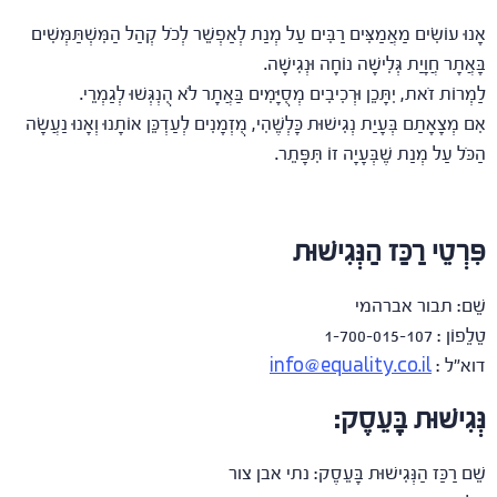
אָנוּ עוֹשִׂים מַאֲמַצִּים רַבִּים עַל מְנַת לְאַפְשֵׁר לְכֹל קְהַל הַמִּשְׁתַּמְּשִׁים
בָּאֲתָר חֲוָיַת גְּלִישָׁה נוֹחָה וּנְגִישָׁה.
לַמְרוֹת זֹאת, יִתָּכֵן וּרְכִיבִים מְסֻיָּמִים בַּאֲתָר לֹא הֻנְגְּשׁוּ לְגַמְרֵי.
אִם מְצָאָתַם בְּעָיַת נְגִישׁוּת כָּלְשֶׁהִי, מֻזְמָנִים לְעַדְכֵּן אוֹתָנוּ וְאָנוּ נַעֲשָׂה
הַכֹּל עַל מְנַת שֶׁבְּעָיָה זוֹ תִּפָּתֵר.
פִּרְטֵי רַכַּז הַנְּגִישׁוּת
שֵׁם: תבור אברהמי
טֵלֵפוֹן : 1-700-015-107
דוא”ל :
info@equality.co.il
נְּגִישׁוּת בָּעֵסֶק:
שֵׁם רַכַּז הַנְּגִישׁוּת בָּעֵסֶק: נתי אבן צור