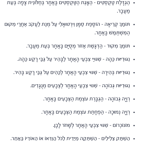
הַגְדָּלַת טֶקְסְטִים – הַצָּגַת הַטֶּקְסְטִים בָּאֲתָר בְּחַלּוֹנִית צָפָה בְּעֵת
מַעֲבָר.
תּוֹמֵךְ קְרִיאָה – הוֹסָפַת סַמָּן וִירְטוּאָלִי עַל מְנַת לַעֲקֹב אַחֲרֵי מִקּוּם
הַמִּשְׁתַּמֵּשׁ בָּאֲתָר.
תּוֹמֵךְ מִקּוּד – הַדְגָּשַׁת אֵזוֹר מְסֻיָּם בָּאֲתָר בְּעֵת מַעֲבָר.
נִגּוּדִיּוּת כֵּהֶה – שִׁנּוּיֵי צִבְעֵי הָאֲתָר לַבָּהִיר עַל גַּבֵּי רֶקַע כֵּהֶה.
נִגּוּדִיּוּת בְּהִירָה – שִׁנּוּי צִבְעֵי הָאֲתָר לַכֵּהִים עַל גַּבֵּי רֶקַע בָּהִיר.
נִגּוּדִיּוּת גְּבוֹהָה – שִׁנּוּי צִבְעֵי הָאֲתָר לְצְבָעִים מְנֻגָּדִים.
רְוָיָה גְּבוֹהָה – הַגְבָּרַת עֹצְמַת הַצְּבָעִים בָּאֲתָר.
רְוָיָה נְמוּכָה – הַפְחָתַת עֹצְמַת הַצְּבָעִים בָּאֲתָר.
מוֹנוֹכְרוֹם – שִׁנּוּי צִבְעֵי הָאֲתָר לְשָׁחֹר לָבָן.
הַשְׁתֵּק צְלִילִים – הַשְׁתָּקָה מִיָּדִית לַכֹּל הֲוִדְּאוֹ אוֹ הָאוֹדְיוֹ בָּאֲתָר.