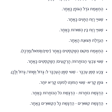
הַתְאָמַת גֹּדֶל הַגּוֹפָן בָּאֲתָר.
שִׁנּוּיֵי רֶוַח הַתָּוִים בָּאֲתָר.
שִׁנּוּיֵי רֶוַח בֵּין הַשּׁוּרוֹת בָּאֲתָר.
הַגְדָּלַת תְּצוּגַת הָאֲתָר.
הַתְאָמַת מִקּוּם הַטֶּקְסְטִים בָּאֲתָר (ימִין/שְׂמֹאל/מֶרְכָּז).
שִׁנּוּי צִבְעֵי הַכּוֹתָרוֹת/ הָרְקָעִים/ הַטֶּקְסְטִים בָּאֲתָר.
צֶבַע סַמַּן עַכְבָּר – שִׁנּוּי סַמָּן הָעַכְבָּר ל: גָּדוֹל וְשָׁחֹר/ גָּדוֹל וְלָבָן.
גּוֹפָן קָרִיא- שִׁנּוּי הַפוֹנְט לְפוֹנְט קָרִיא יוֹתֵר.
הַדְגָּשַׁת כּוֹתָרוֹת – הַדְגָּשַׁת כֹּל הַכּוֹתָרוֹת בָּאֲתָר.
הַדְגָּשַׁת קִשּׁוּרִים – הַדְגָּשַׁת כָּל הַקִּשּׁוּרִים בָּאֲתָר.