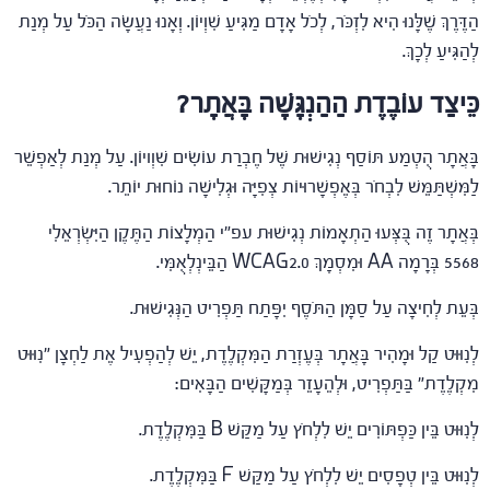
הַדֶּרֶךְ שֶׁלָּנוּ הִיא לִזְכֹּר, לְכֹל אָדָם מַגִּיעַ שִׁוְיוֹן. וְאָנוּ נַעֲשָׂה הַכֹּל עַל מְנַת
לְהַגִּיעַ לְכָךְ.
כֵּיצַד עוֹבֶדֶת הַהַנְגָּשָׁה בָּאֲתָר?
בָּאֲתָר הֻטְמַע תּוֹסַף נְגִישׁוּת שֶׁל חֶבְרַת עוֹשִׂים שִׁוְויוֹן. עַל מְנַת לְאַפְשֵׁר
לַמִּשְׁתַּמֵּשׁ לִבְחֹר בְּאֶפְשָׁרוּיוֹת צְפִיָּה וּגְלִישָׁה נוֹחוּת יוֹתֵר.
בְּאֲתָר זֶה בֻּצְּעוּ הַתְאָמוֹת נְגִישׁוּת עפ"י הַמְלָצוֹת הַתֶּקֶן הַיִּשְׂרְאֵלִי
5568 בְּרָמָה AA וּמִסְמָךְ WCAG2.0 הַבֵּינְלְאֻמִּי.
בְּעֵת לְחִיצָה עַל סַמָּן הַתֹּסֶף יִפָּתַח תַּפְרִיט הַנְּגִישׁוּת.
לְנִוּוּט קַל וּמָהִיר בָּאֲתָר בְּעֶזְרַת הַמִּקְלֶדֶת, יֵשׁ לְהַפְעִיל אֶת לַחְצָן "נִוּוּט
מִקְלֶדֶת" בַּתַּפְרִיט, וּלְהֵעָזֵר בְּמַקָּשִׁים הַבָּאִים:
לְנִוּוּט בֵּין כַּפְתּוֹרִים יֵשׁ לִלְחֹץ עַל מַקַּשׁ B בַּמִּקְלֶדֶת.
לְנִוּוּט בֵּין טְפָסִים יֵשׁ לִלְחֹץ עַל מַקַּשׁ F בַּמִּקְלֶדֶת.