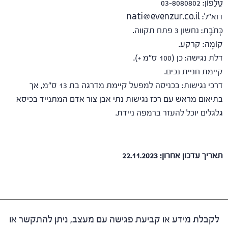
טֵלֵפוֹן: 03-8080802
דוא”ל: nati@evenzur.co.il
כְּתֹבֶת: נחשון 3 פתח תקווה.
קוֹמָה: קרקע.
דלת נגישה: כן (100 ס"מ +).
קיימת חניית נכים.
דרכי נגישות: בכניסה למפעל קיימת מדרגה בת 13 ס"מ, אך
בתיאום מראש עם רכז נגישות נתי אבן צור אדם המתנייד בכיסא
גלגלים יוכל להעזר ברמפה ניידת.
תאריך עדכון אחרון: 22.11.2023
לקבלת מידע או קביעת פגישה עם מעצב, ניתן להתקשר או