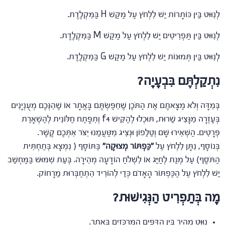
לְנִוּוּט בֵּין כּוֹתָרוֹת יֵשׁ לִלְחֹץ עַל מַקַּשׁ H בַּמִּקְלֶדֶת.
לְנִוּוּט בֵּין תַּפְרִיטִים יֵשׁ לִלְחֹץ עַל מַקַּשׁ M בַּמִּקְלֶדֶת.
לְנִוּוּט בֵּין תְּמוּנוֹת יֵשׁ לִלְחֹץ עַל מַקַּשׁ G בַּמִּקְלֶדֶת.
נִתְקַלְתֶּם בִּבְעָיָה?
בְּמִדָּה וְלֹא מַצָאתֶם אֶת הַתֹּכֶן שֶׁחִפַּשְׂתֶּם בָּאֲתָר אוֹ שֶׁהִנְּכֶם מְעֻנְיָנִים
בְּעֶזְרָה מִנָּצִיג שֵׁרוּת, תּוּכְלוּ לְהַקִּישׁ f4 וְתִפָּתַח חַלּוֹנִית לְהַשְׁאָרַת
פְּרָטִים. הַשְׁאִירוּ שָׁם וְטֵלֵפוֹן וּנְצִיג מִטַּעֲמֵנוּ יִצֹּר אִתְּכֶם קֶשֶׁר.
בְּנוֹסָף, נִתָּן לִלְחֹץ עַל
"כַּפְתּוֹר מְצוּקָה"
בַּתּוֹסָף ( נִמְצָא בְּתַחְתִּית
הַתֹּסֶף) עַל מְנַת לְחַיֵּג אוֹ לִשְׁלֹחַ הוֹדָעָה מְהִירָה. בְּעֵת שִׁמּוּשׁ בַּמַּחְשֵׁב
יֵשׁ לִלְחֹץ עַל הַכַּפְתּוֹר הָאָדֹם כְּדֵי לְהוֹרִיד הִתְחַבְּרוּת מֵרָחוֹק.
מָה בְּתַפְרִיט הַנְּגִישׁוּת?
נִוּוּט מָהִיר בֵּין הַדַּפִּים הַמֶּרְכָּזִים בָּאֲתָר.