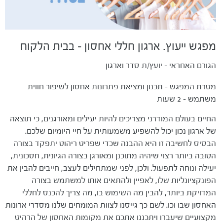
מפגש ייעוץ. ארגון חללי אחסון - בבית הלקוח
הגורם האחראי - יועץ/ת סדר וארגון
מטרת המפגש - תכנון ומציאת פתרונות אחסון לשיפור חווית
משתמש - 2 שעות
החיים בעולם המודרני מצריכים להיות יעילים ומאורגנים, כי תוצאה
של ארגון נכון יכול להשפיע משמעותית על חיי היומיום שלכם.
הבסיס לחשיבה זו היא ההבנה שכדי שפריט ריהוט יתפקד בצורה
הטובה ביותר רצוי שיהיה מתוכנן ומאורגן בצורה הגיונית, חסכונית,
יעילה ונוחה לתפעול. ולכן, לפני שמתחילים לעצב, חייבים להבין את
הפונקציונליות שלו, לאפיין ולהתאים אותו למשתמש בצורה
המדויקת ביותר, להבין מה השימוש בו, מה צריך להכנס לחללי
האחסון שבו וכו. לשם כך גייסנו לצוות המומחים שלנו מסדרי ארונות
מקצועיים שיעברו ויתכננו אתכם את מקומות האחסון של הרהיט